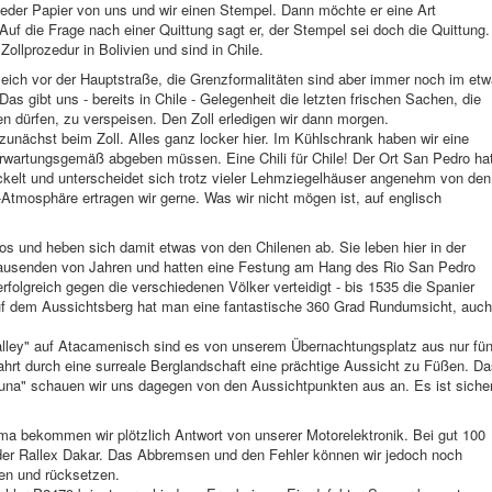
eder Papier von uns und wir einen Stempel. Dann möchte er eine Art
uf die Frage nach einer Quittung sagt er, der Stempel sei doch die Quittung.
ollprozedur in Bolivien und sind in Chile.
gleich vor der Hauptstraße, die Grenzformalitäten sind aber immer noch im et
as gibt uns - bereits in Chile - Gelegenheit die letzten frischen Sachen, die
en dürfen, zu verspeisen. Den Zoll erledigen wir dann morgen.
unächst beim Zoll. Alles ganz locker hier. Im Kühlschrank haben wir eine
r erwartungsgemäß abgeben müssen. Eine Chili für Chile! Der Ort San Pedro ha
kelt und unterscheidet sich trotz vieler Lehmziegelhäuser angenehm von den
-Atmosphäre ertragen wir gerne. Was wir nicht mögen ist, auf englisch
 und heben sich damit etwas von den Chilenen ab. Sie leben hier in der
tausenden von Jahren und hatten eine Festung am Hang des Rio San Pedro
erfolgreich gegen die verschiedenen Völker verteidigt - bis 1535 die Spanier
f dem Aussichtsberg hat man eine fantastische 360 Grad Rundumsicht, auch
Valley" auf Atacamenisch sind es von unserem Übernachtungsplatz aus nur fün
hrt durch eine surreale Berglandschaft eine prächtige Aussicht zu Füßen. D
Luna" schauen wir uns dagegen von den Aussichtpunkten aus an. Es ist siche
ama bekommen wir plötzlich Antwort von unserer Motorelektronik. Bei gut 100
f der Rallex Dakar. Das Abbremsen und den Fehler können wir jedoch noch
en und rücksetzen.