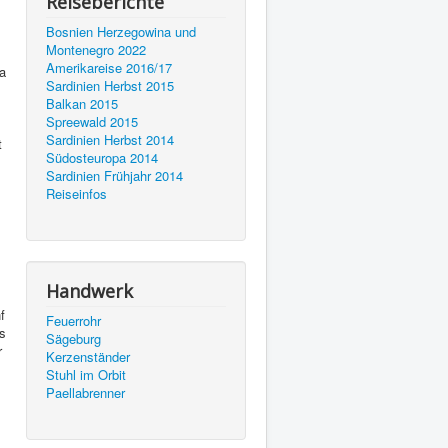
Reiseberichte
Bosnien Herzegowina und
Montenegro 2022
Amerikareise 2016/17
wa
Sardinien Herbst 2015
Balkan 2015
Spreewald 2015
Sardinien Herbst 2014
t
Südosteuropa 2014
Sardinien Frühjahr 2014
Reiseinfos
Handwerk
f
Feuerrohr
as
Sägeburg
r
Kerzenständer
Stuhl im Orbit
Paellabrenner