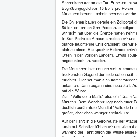
Schrankenhüter an die Tür. Er bekommt wi
Begrüßungsgeld von 15 Bolis pro Person. A
Mit einem breiten Lächeln beenden wir die Z
Die Chilenen bauen gerade ein Zollportal 
50 km entfernten San Pedro zu erledigen. D
wir nicht mit über die Grenze hätten nehm
In San Pedro de Atacama melden wir uns z
orange leuchtende Chili drappiert, die wi
sich zu einem Backpacker-Eldorado entwic
Orten in den vorigen Ländern. Etwas Touri
angequatscht zu werden.
Die Menschen hier nennen sich Atacamenos
trockensten Gegend der Erde schon seit 
errichtet. Hier hat man sich immer wieder 
ankamen. Dann begann eine neue Zeit. Au
auf die Wüste.
Zum "Valle de la Marte" also ein "Death 
Minuten. Dem Wanderer liegt nach einer Fa
deutlich berühmtere Mondtal "Valle de la 
größer, aber eben weniger spektakulär.
Auf der Fahrt in die Geröllwüste der Atac
km/h auf Schotter fühlten wir uns wie au
während der Fahrt durch die Wüste ausles