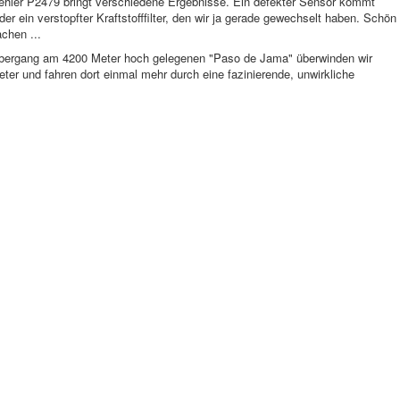
ehler P2479 bringt verschiedene Ergebnisse. Ein defekter Sensor kommt
er ein verstopfter Kraftstofffilter, den wir ja gerade gewechselt haben. Schön
chen ...
übergang am 4200 Meter hoch gelegenen "Paso de Jama" überwinden wir
er und fahren dort einmal mehr durch eine fazinierende, unwirkliche