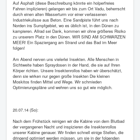
Auf Asphalt (diese Beschreibung könnte ein holperfreies
Fahren implizieren) gelangen wir bis zum Ort Vadu, beherrscht
durch einen alten Wasserturm vor einer verlassenen
Industriekulisse aus Beton. Eine Sandpiste führt uns nach
Norden ins Sumpfgebiet, wo es üblich ist, in den Dünen zu
kampieren. Allrad sei Dank, kommen wir ohne größeres Risiko
zu unserem Platz in den Dünen. WIR SIND AM SCHWARZEN
MEER! Ein Spaziergang am Strand und das Bad im Meer
folgen!
Am Abend nerven uns vielerlei Insekten. Alle Menschen in
Sichtweite haben Spraydosen in der Hand, die sie auf Ihren
Körper richten. Unsere Insektenrollos haben wir überschätzt,
denn sie wirken nur gegen große Insekten Die kleinen
Moskitos finden Mittel und Wege. Wir schmieden
Optimierungspläne und wehren uns so gut wie möglich.
20.07.14 (So):
Nach dem Frühstück reinigen wir die Kabine von dem Blutbad
der vergangenen Nacht und inspizieren die Insektenrollos
unserer Kabine genauer. Wir finden schnell einige Stellen, die
dringend optimiert werden müssen, um sie in der folgenden