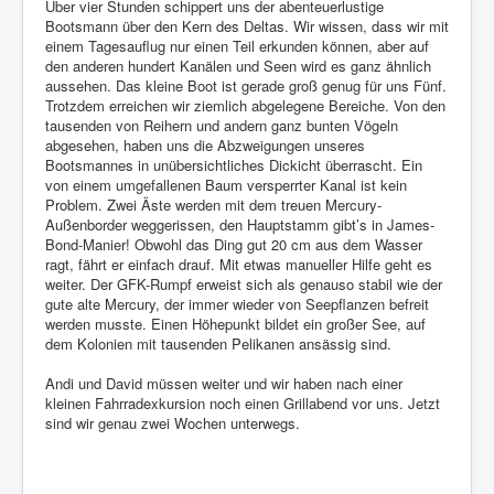
Über vier Stunden schippert uns der abenteuerlustige
Bootsmann über den Kern des Deltas. Wir wissen, dass wir mit
einem Tagesauflug nur einen Teil erkunden können, aber auf
den anderen hundert Kanälen und Seen wird es ganz ähnlich
aussehen. Das kleine Boot ist gerade groß genug für uns Fünf.
Trotzdem erreichen wir ziemlich abgelegene Bereiche. Von den
tausenden von Reihern und andern ganz bunten Vögeln
abgesehen, haben uns die Abzweigungen unseres
Bootsmannes in unübersichtliches Dickicht überrascht. Ein
von einem umgefallenen Baum versperrter Kanal ist kein
Problem. Zwei Äste werden mit dem treuen Mercury-
Außenborder weggerissen, den Hauptstamm gibt’s in James-
Bond-Manier! Obwohl das Ding gut 20 cm aus dem Wasser
ragt, fährt er einfach drauf. Mit etwas manueller Hilfe geht es
weiter. Der GFK-Rumpf erweist sich als genauso stabil wie der
gute alte Mercury, der immer wieder von Seepflanzen befreit
werden musste. Einen Höhepunkt bildet ein großer See, auf
dem Kolonien mit tausenden Pelikanen ansässig sind.
Andi und David müssen weiter und wir haben nach einer
kleinen Fahrradexkursion noch einen Grillabend vor uns. Jetzt
sind wir genau zwei Wochen unterwegs.