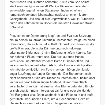
mehr Nasen und Buchten bekommt. Allein vom See selbst
sieht man wenig - das nervt! Wenige Kilometer hinter der
schwindelerregend hohen Staumauer finden wir einen
romantisch schönen Übernachtungsplatz an einem klaren
Gebirgsbach. Und das ist hier ungewöhnlich, weil in Rumänien
durch den Lehrnanteil im Boden die meisten Gewässer etwas
trübe sind.
Plötzlich in der Dämmerung klopft es und Eva aus Salzburg,
die im selben Tal etwas unterhalb übernachten, zeigt uns einen
Braunbären, der sich im Tal aufhält. Schnell noch holen wir die
große Kamera, die in der Dämmerung noch halbwegs
erkennbare Bilder aus 12-15m Entfernung liefern könnte. Nur
der schmale Fluss trennt uns. Drei frei laufende Hunde
versuchen uns offenbar vor dem Bären zu beschützen und
versuchen ihn zu vertreiben. Als ich die Hunde zurückpfeife -
ich möchte schließlich ein Foto machen – hören die Hunde
sogar kurzfristig auf unser Kommando! Der Bär scheint sich
nicht sonderlich für die drei Kläffer zu interessieren, halten aber
immer ein paar Tatzenlängen Abstand. Unser romantisch
veranlagter Braunbär hat eine schöne Blume gefunden, für die
er sich deutlich mehr interessiert als für uns oder die Hunde.
Der Bär gefällt uns. Dann wechselt er die Flussseite und läuft
gemütlich über unseren Platz, um auf der anderen Seite im
Gebüsch zu verschwinden. Noch lange können wir am