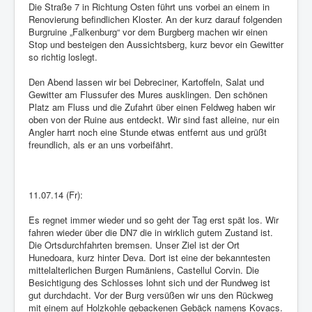
Die Straße 7 in Richtung Osten führt uns vorbei an einem in
Renovierung befindlichen Kloster. An der kurz darauf folgenden
Burgruine „Falkenburg“ vor dem Burgberg machen wir einen
Stop und besteigen den Aussichtsberg, kurz bevor ein Gewitter
so richtig loslegt.
Den Abend lassen wir bei Debreciner, Kartoffeln, Salat und
Gewitter am Flussufer des Mures ausklingen. Den schönen
Platz am Fluss und die Zufahrt über einen Feldweg haben wir
oben von der Ruine aus entdeckt. Wir sind fast alleine, nur ein
Angler harrt noch eine Stunde etwas entfernt aus und grüßt
freundlich, als er an uns vorbeifährt.
11.07.14 (Fr):
Es regnet immer wieder und so geht der Tag erst spät los. Wir
fahren wieder über die DN7 die in wirklich gutem Zustand ist.
Die Ortsdurchfahrten bremsen. Unser Ziel ist der Ort
Hunedoara, kurz hinter Deva. Dort ist eine der bekanntesten
mittelalterlichen Burgen Rumäniens, Castellul Corvin. Die
Besichtigung des Schlosses lohnt sich und der Rundweg ist
gut durchdacht. Vor der Burg versüßen wir uns den Rückweg
mit einem auf Holzkohle gebackenen Gebäck namens Kovacs.