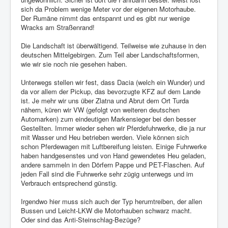
sich da Problem wenige Meter vor der eigenen Motorhaube.
Der Rumäne nimmt das entspannt und es gibt nur wenige
Wracks am Straßenrand!
Die Landschaft ist überwältigend. Teilweise wie zuhause in den
deutschen Mittelgebirgen. Zum Teil aber Landschaftsformen,
wie wir sie noch nie gesehen haben.
Unterwegs stellen wir fest, dass Dacia (welch ein Wunder) und
da vor allem der Pickup, das bevorzugte KFZ auf dem Lande
ist. Je mehr wir uns über Zlatna und Abrut dem Ort Turda
nähern, küren wir VW (gefolgt von weiteren deutschen
Automarken) zum eindeutigen Markensieger bei den besser
Gestellten. Immer wieder sehen wir Pferdefuhrwerke, die ja nur
mit Wasser und Heu betrieben werden. Viele können sich
schon Pferdewagen mit Luftbereifung leisten. Einige Fuhrwerke
haben handgesenstes und von Hand gewendetes Heu geladen,
andere sammeln in den Dörfern Pappe und PET-Flaschen. Auf
jeden Fall sind die Fuhrwerke sehr zügig unterwegs und im
Verbrauch entsprechend günstig.
Irgendwo hier muss sich auch der Typ herumtreiben, der allen
Bussen und Leicht-LKW die Motorhauben schwarz macht.
Oder sind das Anti-Steinschlag-Bezüge?