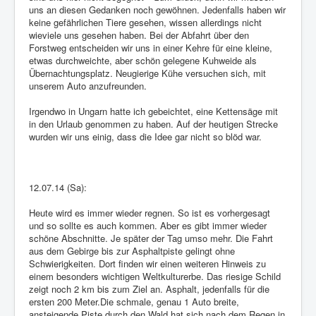
uns an diesen Gedanken noch gewöhnen. Jedenfalls haben wir
keine gefährlichen Tiere gesehen, wissen allerdings nicht
wieviele uns gesehen haben. Bei der Abfahrt über den
Forstweg entscheiden wir uns in einer Kehre für eine kleine,
etwas durchweichte, aber schön gelegene Kuhweide als
Übernachtungsplatz. Neugierige Kühe versuchen sich, mit
unserem Auto anzufreunden.
Irgendwo in Ungarn hatte ich gebeichtet, eine Kettensäge mit
in den Urlaub genommen zu haben. Auf der heutigen Strecke
wurden wir uns einig, dass die Idee gar nicht so blöd war.
12.07.14 (Sa):
Heute wird es immer wieder regnen. So ist es vorhergesagt
und so sollte es auch kommen. Aber es gibt immer wieder
schöne Abschnitte. Je später der Tag umso mehr. Die Fahrt
aus dem Gebirge bis zur Asphaltpiste gelingt ohne
Schwierigkeiten. Dort finden wir einen weiteren Hinweis zu
einem besonders wichtigen Weltkulturerbe. Das riesige Schild
zeigt noch 2 km bis zum Ziel an. Asphalt, jedenfalls für die
ersten 200 Meter.Die schmale, genau 1 Auto breite,
ansteigende Piste durch den Wald hat sich nach dem Regen in