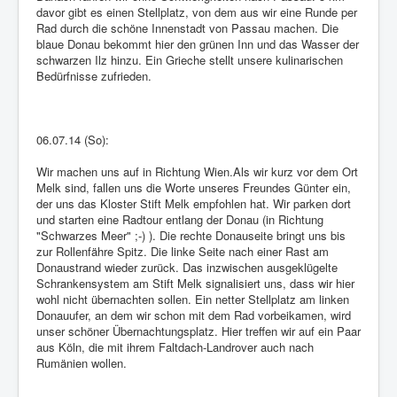
davor gibt es einen Stellplatz, von dem aus wir eine Runde per
Rad durch die schöne Innenstadt von Passau machen. Die
blaue Donau bekommt hier den grünen Inn und das Wasser der
schwarzen Ilz hinzu. Ein Grieche stellt unsere kulinarischen
Bedürfnisse zufrieden.
06.07.14 (So):
Wir machen uns auf in Richtung Wien.Als wir kurz vor dem Ort
Melk sind, fallen uns die Worte unseres Freundes Günter ein,
der uns das Kloster Stift Melk empfohlen hat. Wir parken dort
und starten eine Radtour entlang der Donau (in Richtung
"Schwarzes Meer" ;-) ). Die rechte Donauseite bringt uns bis
zur Rollenfähre Spitz. Die linke Seite nach einer Rast am
Donaustrand wieder zurück. Das inzwischen ausgeklügelte
Schrankensystem am Stift Melk signalisiert uns, dass wir hier
wohl nicht übernachten sollen. Ein netter Stellplatz am linken
Donauufer, an dem wir schon mit dem Rad vorbeikamen, wird
unser schöner Übernachtungsplatz. Hier treffen wir auf ein Paar
aus Köln, die mit ihrem Faltdach-Landrover auch nach
Rumänien wollen.