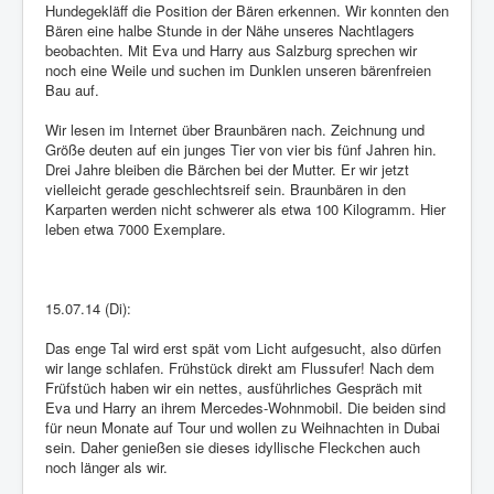
Hundegekläff die Position der Bären erkennen. Wir konnten den
Bären eine halbe Stunde in der Nähe unseres Nachtlagers
beobachten. Mit Eva und Harry aus Salzburg sprechen wir
noch eine Weile und suchen im Dunklen unseren bärenfreien
Bau auf.
Wir lesen im Internet über Braunbären nach. Zeichnung und
Größe deuten auf ein junges Tier von vier bis fünf Jahren hin.
Drei Jahre bleiben die Bärchen bei der Mutter. Er wir jetzt
vielleicht gerade geschlechtsreif sein. Braunbären in den
Karparten werden nicht schwerer als etwa 100 Kilogramm. Hier
leben etwa 7000 Exemplare.
15.07.14 (Di):
Das enge Tal wird erst spät vom Licht aufgesucht, also dürfen
wir lange schlafen. Frühstück direkt am Flussufer! Nach dem
Früfstüch haben wir ein nettes, ausführliches Gespräch mit
Eva und Harry an ihrem Mercedes-Wohnmobil. Die beiden sind
für neun Monate auf Tour und wollen zu Weihnachten in Dubai
sein. Daher genießen sie dieses idyllische Fleckchen auch
noch länger als wir.