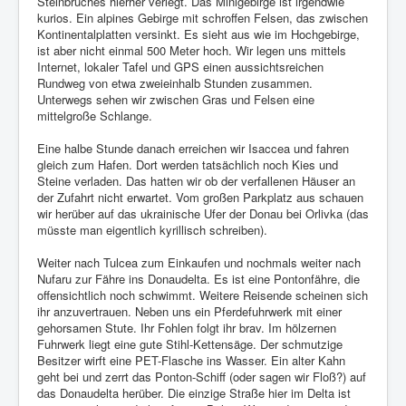
Steinbruches hierher verlegt. Das Minigebirge ist irgendwie
kurios. Ein alpines Gebirge mit schroffen Felsen, das zwischen
Kontinentalplatten versinkt. Es sieht aus wie im Hochgebirge,
ist aber nicht einmal 500 Meter hoch. Wir legen uns mittels
Internet, lokaler Tafel und GPS einen aussichtsreichen
Rundweg von etwa zweieinhalb Stunden zusammen.
Unterwegs sehen wir zwischen Gras und Felsen eine
mittelgroße Schlange.
Eine halbe Stunde danach erreichen wir Isaccea und fahren
gleich zum Hafen. Dort werden tatsächlich noch Kies und
Steine verladen. Das hatten wir ob der verfallenen Häuser an
der Zufahrt nicht erwartet. Vom großen Parkplatz aus schauen
wir herüber auf das ukrainische Ufer der Donau bei Orlivka (das
müsste man eigentlich kyrillisch schreiben).
Weiter nach Tulcea zum Einkaufen und nochmals weiter nach
Nufaru zur Fähre ins Donaudelta. Es ist eine Pontonfähre, die
offensichtlich noch schwimmt. Weitere Reisende scheinen sich
ihr anzuvertrauen. Neben uns ein Pferdefuhrwerk mit einer
gehorsamen Stute. Ihr Fohlen folgt ihr brav. Im hölzernen
Fuhrwerk liegt eine gute Stihl-Kettensäge. Der schmutzige
Besitzer wirft eine PET-Flasche ins Wasser. Ein alter Kahn
geht bei und zerrt das Ponton-Schiff (oder sagen wir Floß?) auf
das Donaudelta herüber. Die einzige Straße hier im Delta ist