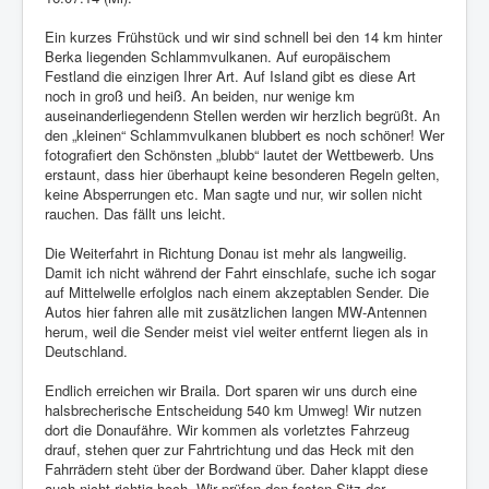
Ein kurzes Frühstück und wir sind schnell bei den 14 km hinter
Berka liegenden Schlammvulkanen. Auf europäischem
Festland die einzigen Ihrer Art. Auf Island gibt es diese Art
noch in groß und heiß. An beiden, nur wenige km
auseinanderliegendenn Stellen werden wir herzlich begrüßt. An
den „kleinen“ Schlammvulkanen blubbert es noch schöner! Wer
fotografiert den Schönsten „blubb“ lautet der Wettbewerb. Uns
erstaunt, dass hier überhaupt keine besonderen Regeln gelten,
keine Absperrungen etc. Man sagte und nur, wir sollen nicht
rauchen. Das fällt uns leicht.
Die Weiterfahrt in Richtung Donau ist mehr als langweilig.
Damit ich nicht während der Fahrt einschlafe, suche ich sogar
auf Mittelwelle erfolglos nach einem akzeptablen Sender. Die
Autos hier fahren alle mit zusätzlichen langen MW-Antennen
herum, weil die Sender meist viel weiter entfernt liegen als in
Deutschland.
Endlich erreichen wir Braila. Dort sparen wir uns durch eine
halsbrecherische Entscheidung 540 km Umweg! Wir nutzen
dort die Donaufähre. Wir kommen als vorletztes Fahrzeug
drauf, stehen quer zur Fahrtrichtung und das Heck mit den
Fahrrädern steht über der Bordwand über. Daher klappt diese
auch nicht richtig hoch. Wir prüfen den festen Sitz der