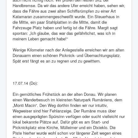
Handbremse. Da wir das andere Ufer erreicht haben, sehen wir,
dass die Fähre aus zwei alten Schiffsrümpfen zu einer Art
Katamaran zusammengeschweißt wurde. Ein Steuerhaus in
die Mitte, ein paar Stahlplatten in die Mitte, damit die
Fahrzeuge Platz haben und fertig ist die Fähre. Margit sagt
spontan: „Ich glaube, das war das gefährlichst, was ich in
meinem Leben gemacht habe!“
Wenige Kilometer nach der Anlegestelle erreichen wir am alten
Donauarm einen schönen Picknick- und Übernachtungsplatz.
Spät erst fängt es an zu regnen und zu gewittern.
17.07.14 (Do):
Ein gemütliches Frühstück an der alten Donau. Wir planen
einen Wanderbesuch im kleinsten Naturpark Rumäniens, dem
„Monti Macin“. Den Weg dorthin finden wir nur intuitiv,
Wegweiser sind hier Fehlanzeige. Der Rumäne muss über
einen ausgeprägten Spürsinn verfügen oder sucht vielleicht nur
lokal bekannte Plätze auf. Dafür gibt es am Start- und
Picknickplatz eine Kirche, Mülleimer und ein Dixieklo. Die
Piste hierher wurde wohl schon vor längerer Zeit wegen eines