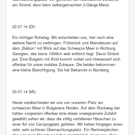
am Strand, dann beim selbstgemachten 2-Gänge-Menü.
22.07.14 (Di):
Ein richtiger Ruhetag. Wir entscheiden uns, hier noch eine
weitere Nacht zu verbringen. Frühstück und Abendessen auf
dem „Balkon“ mit Blick auf das Schwarze Meer in Richtung
Georgien, das keine 1000km weit entfernt liegt. Davor Strand
pur. Eine Bulgarin mit Kind kommt vorbei und interessiert sich
offenbar für unser mobiles Zuhause. Die beiden bekommen
eine kleine Besichtigung. Sie hat Bekannte in Nürnberg.
23.07.14 (Mi):
Heute verabschieden wir uns von unserem Platz am
schwarzen Meer in Bulgariens Norden. Auf dem Rückweg (wir
hatten vorgestern offenbar eine etwas unwegsamere Zufahrt
gewählt) sehen wir, dass die völlig verfallenen Häuschen zu
einer Art von Campingplatz gehören. Wir hatten hingegen einen
sehr, sehr schönen Übernachtungsplatz. Ein Rentnerpärchen,
das uns zwei Abende so lieb zugewinkt hat, muss nun ohne