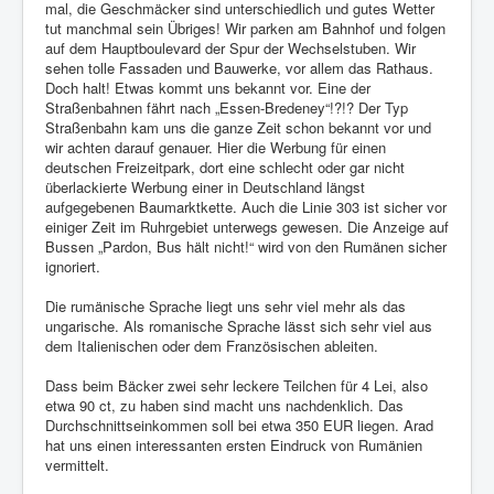
mal, die Geschmäcker sind unterschiedlich und gutes Wetter
tut manchmal sein Übriges! Wir parken am Bahnhof und folgen
auf dem Hauptboulevard der Spur der Wechselstuben. Wir
sehen tolle Fassaden und Bauwerke, vor allem das Rathaus.
Doch halt! Etwas kommt uns bekannt vor. Eine der
Straßenbahnen fährt nach „Essen-Bredeney“!?!? Der Typ
Straßenbahn kam uns die ganze Zeit schon bekannt vor und
wir achten darauf genauer. Hier die Werbung für einen
deutschen Freizeitpark, dort eine schlecht oder gar nicht
überlackierte Werbung einer in Deutschland längst
aufgegebenen Baumarktkette. Auch die Linie 303 ist sicher vor
einiger Zeit im Ruhrgebiet unterwegs gewesen. Die Anzeige auf
Bussen „Pardon, Bus hält nicht!“ wird von den Rumänen sicher
ignoriert.
Die rumänische Sprache liegt uns sehr viel mehr als das
ungarische. Als romanische Sprache lässt sich sehr viel aus
dem Italienischen oder dem Französischen ableiten.
Dass beim Bäcker zwei sehr leckere Teilchen für 4 Lei, also
etwa 90 ct, zu haben sind macht uns nachdenklich. Das
Durchschnittseinkommen soll bei etwa 350 EUR liegen. Arad
hat uns einen interessanten ersten Eindruck von Rumänien
vermittelt.