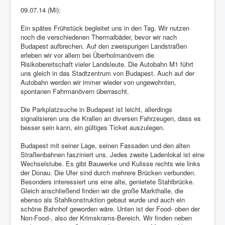
09.07.14 (Mi):
Ein spätes Frühstück begleitet uns in den Tag. Wir nutzen
noch die verschiedenen Thermalbäder, bevor wir nach
Budapest aufbrechen. Auf den zweispurigen Landstraßen
erleben wir vor allem bei Überholmanövern die
Risikobereitschaft vieler Landsleute. Die Autobahn M1 führt
uns gleich in das Stadtzentrum von Budapest. Auch auf der
Autobahn werden wir immer wieder von ungewohnten,
spontanen Fahrmanövern überrascht.
Die Parkplatzsuche in Budapest ist leicht, allerdings
signalisieren uns die Krallen an diversen Fahrzeugen, dass es
besser sein kann, ein gültiges Ticket auszulegen.
Budapest mit seiner Lage, seinen Fassaden und den alten
Straßenbahnen fasziniert uns. Jedes zweite Ladenlokal ist eine
Wechselstube. Es gibt Bauwerke und Kulisse rechts wie links
der Donau. Die Ufer sind durch mehrere Brücken verbunden.
Besonders interessiert uns eine alte, genietete Stahlbrücke.
Gleich anschließend finden wir die große Markthalle, die
ebenso als Stahlkonstruktion gebaut wurde und auch ein
schöne Bahnhof geworden wäre. Unten ist der Food- oben der
Non-Food-, also der Krimskrams-Bereich. Wir finden neben