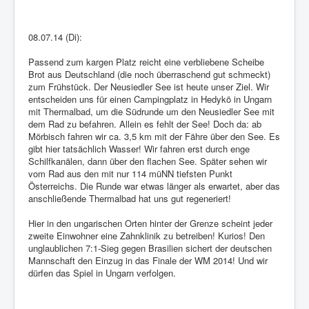
08.07.14 (Di):
Passend zum kargen Platz reicht eine verbliebene Scheibe
Brot aus Deutschland (die noch überraschend gut schmeckt)
zum Frühstück. Der Neusiedler See ist heute unser Ziel. Wir
entscheiden uns für einen Campingplatz in Hedykö in Ungarn
mit Thermalbad, um die Südrunde um den Neusiedler See mit
dem Rad zu befahren. Allein es fehlt der See! Doch da: ab
Mörbisch fahren wir ca. 3,5 km mit der Fähre über den See. Es
gibt hier tatsächlich Wasser! Wir fahren erst durch enge
Schilfkanälen, dann über den flachen See. Später sehen wir
vom Rad aus den mit nur 114 müNN tiefsten Punkt
Österreichs. Die Runde war etwas länger als erwartet, aber das
anschließende Thermalbad hat uns gut regeneriert!
Hier in den ungarischen Orten hinter der Grenze scheint jeder
zweite Einwohner eine Zahnklinik zu betreiben! Kurios! Den
unglaublichen 7:1-Sieg gegen Brasilien sichert der deutschen
Mannschaft den Einzug in das Finale der WM 2014! Und wir
dürfen das Spiel in Ungarn verfolgen.