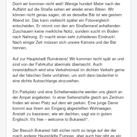
Doch wir kommen nicht weit! Wenige hundert Meter nach der
Auffahrt auf die Straße sehen wir wieder einen Bären. Wir
können nicht genau sagen, ob es derselbe Bär ist wie gestern
Abend ist. Das kann vielleicht später ein Fotovergleich
entscheiden. Er nimmt von den am Straßenrand anhaltenden
Zuschauern keine merkliche Notiz, sondern sucht im Boden
nach Nahrung. Er macht einen sehr zufriedenen Eindruck!.
Nach einiger Zeit müssen sich unsere Kamera und der Bär
trennen.
Auf zur Hauptstadt Rumäniens! Wir kommen recht spät an und
sind von der Fahrkultur abermals überrascht. Auch
innerstädtisch wird eine Verkehrsinsel im dichten Verkehr gerne
auf der falschen Seite umfahren, um sich dann beulenfrei in
eine dichte Autoschlange einzureihen.
Ein Parkplatz und eine Scheibenwäsche werden uns gleich an
der Ampel angeboten. In einer Seitenstraße gleich am Zentrum
finden wir einen Platz auf dem wir parken. Eine junge Dame
kommt aus ihrem am Eingang abgestellten Wohnwagen.
Anstatt zu kassieren, wie wir dachten, sagt sie in gutem
Englisch: It's free – welcome to Bukarest!“.
Der Besuch Bukarest hält sicher nicht so lange auf der der
mach anderer Haupstädte Europas, aber auch hier gibt es ein