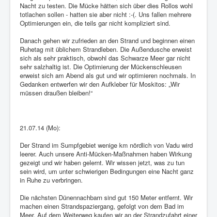
Nacht zu testen. Die Mücke hätten sich über dies Rollos wohl
totlachen sollen - hatten sie aber nicht :-(. Uns fallen mehrere
Optimierungen ein, die teils gar nicht kompliziert sind.
Danach gehen wir zufrieden an den Strand und beginnen einen
Ruhetag mit üblichem Strandleben. Die Außendusche erweist
sich als sehr praktisch, obwohl das Schwarze Meer gar nicht
sehr salzhaltig ist. Die Optimierung der Mückenschleusen
erweist sich am Abend als gut und wir optimieren nochmals. In
Gedanken entwerfen wir den Aufkleber für Moskitos: „Wir
müssen draußen bleiben!“
21.07.14 (Mo):
Der Strand im Sumpfgebiet wenige km nördlich von Vadu wird
leerer. Auch unsere Anti-Mücken-Maßnahmen haben Wirkung
gezeigt und wir haben gelernt. Wir wissen jetzt, was zu tun
sein wird, um unter schwierigen Bedingungen eine Nacht ganz
in Ruhe zu verbringen.
Die nächsten Dünennachbarn sind gut 150 Meter entfernt. Wir
machen einen Strandspaziergang, gefolgt von dem Bad im
Meer. Auf dem Weiterweg kaufen wir an der Strandzufahrt einer