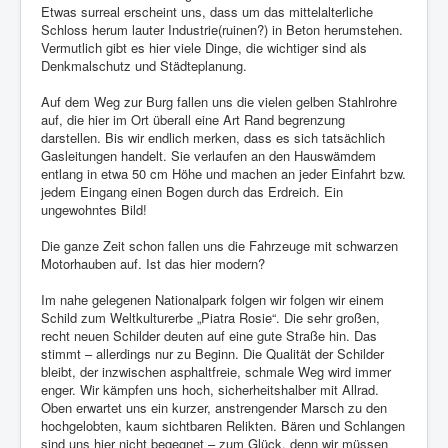
Etwas surreal erscheint uns, dass um das mittelalterliche
Schloss herum lauter Industrie(ruinen?) in Beton herumstehen.
Vermutlich gibt es hier viele Dinge, die wichtiger sind als
Denkmalschutz und Städteplanung.
Auf dem Weg zur Burg fallen uns die vielen gelben Stahlrohre
auf, die hier im Ort überall eine Art Rand begrenzung
darstellen. Bis wir endlich merken, dass es sich tatsächlich
Gasleitungen handelt. Sie verlaufen an den Hauswämdem
entlang in etwa 50 cm Höhe und machen an jeder Einfahrt bzw.
jedem Eingang einen Bogen durch das Erdreich. Ein
ungewohntes Bild!
Die ganze Zeit schon fallen uns die Fahrzeuge mit schwarzen
Motorhauben auf. Ist das hier modern?
Im nahe gelegenen Nationalpark folgen wir folgen wir einem
Schild zum Weltkulturerbe „Piatra Rosie“. Die sehr großen,
recht neuen Schilder deuten auf eine gute Straße hin. Das
stimmt – allerdings nur zu Beginn. Die Qualität der Schilder
bleibt, der inzwischen asphaltfreie, schmale Weg wird immer
enger. Wir kämpfen uns hoch, sicherheitshalber mit Allrad.
Oben erwartet uns ein kurzer, anstrengender Marsch zu den
hochgelobten, kaum sichtbaren Relikten. Bären und Schlangen
sind uns hier nicht begegnet – zum Glück, denn wir müssen