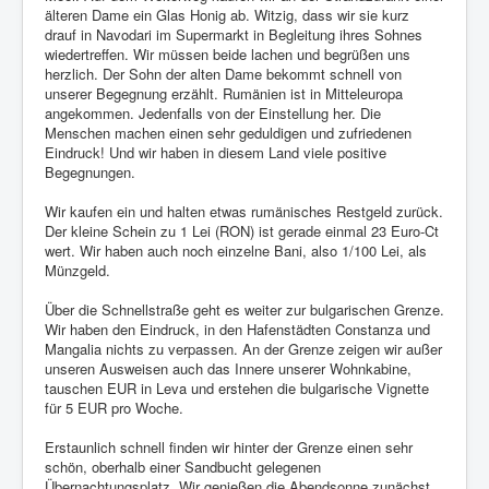
älteren Dame ein Glas Honig ab. Witzig, dass wir sie kurz
drauf in Navodari im Supermarkt in Begleitung ihres Sohnes
wiedertreffen. Wir müssen beide lachen und begrüßen uns
herzlich. Der Sohn der alten Dame bekommt schnell von
unserer Begegnung erzählt. Rumänien ist in Mitteleuropa
angekommen. Jedenfalls von der Einstellung her. Die
Menschen machen einen sehr geduldigen und zufriedenen
Eindruck! Und wir haben in diesem Land viele positive
Begegnungen.
Wir kaufen ein und halten etwas rumänisches Restgeld zurück.
Der kleine Schein zu 1 Lei (RON) ist gerade einmal 23 Euro-Ct
wert. Wir haben auch noch einzelne Bani, also 1/100 Lei, als
Münzgeld.
Über die Schnellstraße geht es weiter zur bulgarischen Grenze.
Wir haben den Eindruck, in den Hafenstädten Constanza und
Mangalia nichts zu verpassen. An der Grenze zeigen wir außer
unseren Ausweisen auch das Innere unserer Wohnkabine,
tauschen EUR in Leva und erstehen die bulgarische Vignette
für 5 EUR pro Woche.
Erstaunlich schnell finden wir hinter der Grenze einen sehr
schön, oberhalb einer Sandbucht gelegenen
Übernachtungsplatz. Wir genießen die Abendsonne zunächst