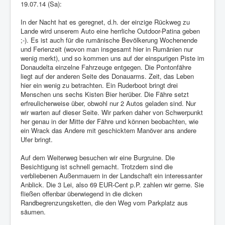
19.07.14 (Sa):
In der Nacht hat es geregnet, d.h. der einzige Rückweg zu
Lande wird unserem Auto eine herrliche Outdoor-Patina geben
;-). Es ist auch für die rumänische Bevölkerung Wochenende
und Ferienzeit (wovon man insgesamt hier in Rumänien nur
wenig merkt), und so kommen uns auf der einspurigen Piste im
Donaudelta einzelne Fahrzeuge entgegen. Die Pontonfähre
liegt auf der anderen Seite des Donauarms. Zeit, das Leben
hier ein wenig zu betrachten. Ein Ruderboot bringt drei
Menschen uns sechs Kisten Bier herüber. Die Fähre setzt
erfreulicherweise über, obwohl nur 2 Autos geladen sind. Nur
wir warten auf dieser Seite. Wir parken daher von Schwerpunkt
her genau in der Mitte der Fähre und können beobachten, wie
ein Wrack das Andere mit geschicktem Manöver ans andere
Ufer bringt.
Auf dem Weiterweg besuchen wir eine Burgruine. Die
Besichtigung ist schnell gemacht. Trotzdem sind die
verbliebenen Außenmauern in der Landschaft ein interessanter
Anblick. Die 3 Lei, also 69 EUR-Cent p.P. zahlen wir gerne. Sie
fließen offenbar überwiegend in die dicken
Randbegrenzungsketten, die den Weg vom Parkplatz aus
säumen.