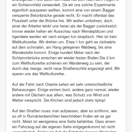
ein Schlammfeld verwandelt. Da wir uns solche Experimente
eigentlich aussparen wollten, kommt eine von einem Bagger
versperrte Betonbrücke gerade recht. Er macht offenbar das
Flussbett unter der Brücke frei. Wir wollen umkehren, doch
einer der Arbeiter winkt uns heran als der Bagger zurücksetzt.
Immer wieder halten wir Ausschau nach Wendeplätzen und
irgendwie werden wir nach einigen km skeptisch. Hier ist kein
Weltkulturerbe. Wir drehen um. Etwa 1 km geht es rückwärts
auf dem schmalen, am Hang gelegenen Waldweg, bis eine
Wendestelle kommt. Einige hundert Meter nach der
Schlammbrücke erreichen wir wieder festen Boden.Die 2 km
zum Weltkulturerbe scheinen ein Wanderweg zu sein, der
durch das riesige, recht neue Straßenschild angezeigt wird. Wir
sparen uns das Weltkulturerbe.
Auf der Fahrt nach Orastie sehen wir sehr unterschiedliche
Behausungen. Einige extrem bunt, andere ganz normal, wieder
andere mit Dächern aus allem, was Schutz vor Wind und
Wetter verspricht. Die Kirchen sind jedoch stets tiptop!
Auf den Straßen muss man aufpassen, aber so schlimm, wie
so oft in Rumänienberichten beschrieben finden wir es gar
nicht. Meist ist wenigstens eine Seite befahrbar. Dass einem
ein Fahrzeug auf der eigenen Seite entgegenkommt ist nicht
ungewöhnlich. Sicher ist dort die Fahrbahn besser. Meist löst