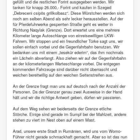
gefüllt und die restlichen Forint ausgegeben werden. Wir
tanken für knapp 26.000,- Forint und kaufen in Szeged
„Debreceni csipös grillkolbasz“. Diese Würstchen werden sich
noch am selben Abend als sehr lecker herausstellen. Auf der
für Pferdefuhrwerke gesperrten Straße geht es weiter in
Richtung Naqylak (Grenze). Dort erwartet uns eine mehrere
Kilometer lange Autoschlange von einreisewilligen LKW-
Fahrern. Wir stoppen und ein freundlicher Türke sagt uns, wir
sollen einfach vorbei und die Gegenfahrbahn benutzen. Wir
bedanken uns mit einem „tesekür ederim“, das ihm nochmals
ein Lächeln abverlangt. Also ziehen wir auf der Gegenfahrbahn
an der kilometerlangen Warteschlange vorbei. Die entgegen
kommenden Fahrzeuge sind darüber nicht überrascht und
weichen bereitwillig auf den weichen Seitenstreifen aus.
An der Grenze fragt man uns auf deutsch nach der Anzahl der
Personen. Da der Grenzer genau zwei Ausweise in der Hand
hält und wir die richtige Antwort geben, dürfen wir passieren.
Auf dem Weg sehen wir beiderseits der Grenze etliche
Störche. Einige sind gerade im Sumpf bei der Mahlzeit, andere
stehen zu viert im Nest oben auf einem Mast.
Arad, unsere erste Stadt in Rumänien, wird uns vom Womo-
Führer nicht gerade schmackhaft gemacht. Aber so ist das nun