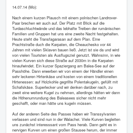
14.07.14 (Mo):
Nach einem kurzen Plausch mit einem polnischen Landrover-
Paar brechen wir auch auf. Der Platz mit Blick auf die
Turdaschluchtwände und das lebhafte Treiben der rumänischen
Familien und Gruppen hat uns eine zweite Nacht festgehalten.
Heute steht die Transfagarasan auf dem Plan. Eine
Prachtstraße duch die Karpaten, die Cheauchesko vor 44
Jahren mit vielen Sklaven bauen ließ. Jetzt ist sie da und wird
von vielen Touristen als Ausflugsziel genutzt. Wahnsinn, in wie
vielen Kurven sich diese Straße auf 2030m in die Karpaten
hinaufwindet. Ein kurzer Spaziergang am Balea-See auf der
Passhöhe. Dann erwerben wir von einem der Händler einen
sehr leckeren Hirtenkäse und kosten von einem traditionellen
Hirtenessen: auf Holzkohle gegrillte Polentakugeln, gefüllt mit
Schafskäse. Superlecker und wir denken darüber nach, zu
zweit eine weitere Kugel zu nehmen, allerdings hätten wir dann
die Höhenumrundung des Baleasees sicher nicht mehr
geschafft, oder man hätte uns kugeln müssen.
Auf der anderen Seite des Passes haben wir Transsylvanien
verlassen und sind nun in der Walachei. Viele Kurven begleiten
uns zunächst interesssant vom Pass herab. Dann geht es in
nervigen Kurven um einen großen Stausee herum, der immer