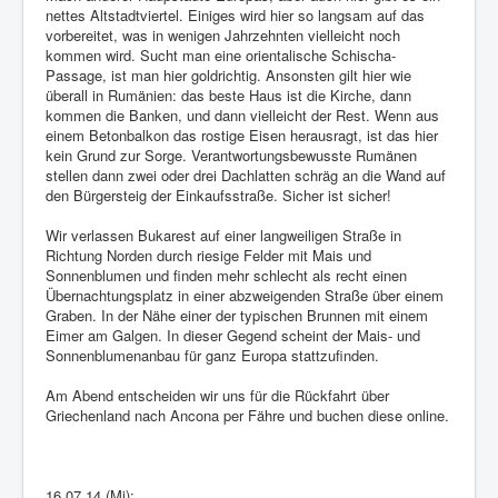
nettes Altstadtviertel. Einiges wird hier so langsam auf das
vorbereitet, was in wenigen Jahrzehnten vielleicht noch
kommen wird. Sucht man eine orientalische Schischa-
Passage, ist man hier goldrichtig. Ansonsten gilt hier wie
überall in Rumänien: das beste Haus ist die Kirche, dann
kommen die Banken, und dann vielleicht der Rest. Wenn aus
einem Betonbalkon das rostige Eisen herausragt, ist das hier
kein Grund zur Sorge. Verantwortungsbewusste Rumänen
stellen dann zwei oder drei Dachlatten schräg an die Wand auf
den Bürgersteig der Einkaufsstraße. Sicher ist sicher!
Wir verlassen Bukarest auf einer langweiligen Straße in
Richtung Norden durch riesige Felder mit Mais und
Sonnenblumen und finden mehr schlecht als recht einen
Übernachtungsplatz in einer abzweigenden Straße über einem
Graben. In der Nähe einer der typischen Brunnen mit einem
Eimer am Galgen. In dieser Gegend scheint der Mais- und
Sonnenblumenanbau für ganz Europa stattzufinden.
Am Abend entscheiden wir uns für die Rückfahrt über
Griechenland nach Ancona per Fähre und buchen diese online.
16.07.14 (Mi):