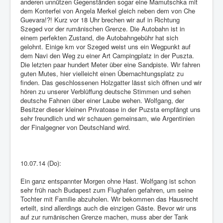
anderen unnützen Gegenständen sogar eine Mamutschka mit
dem Konterfei von Angela Merkel gleich neben dem von Che
Guevara!?! Kurz vor 18 Uhr brechen wir auf in Richtung
Szeged vor der rumänischen Grenze. Die Autobahn ist in
einem perfekten Zustand, die Autobahngebühr hat sich
gelohnt. Einige km vor Szeged weist uns ein Wegpunkt auf
dem Navi den Weg zu einer Art Campingplatz in der Puszta.
Die letzten paar hundert Meter über eine Sandpiste. Wir fahren
guten Mutes, hier vielleicht einen Übernachtungsplatz zu
finden. Das geschlossenen Holzgatter lässt sich öffnen und wir
hören zu unserer Verblüffung deutsche Stimmen und sehen
deutsche Fahnen über einer Laube wehen. Wolfgang, der
Besitzer dieser kleinen Privatoase in der Puzsta empfängt uns
sehr freundlich und wir schauen gemeinsam, wie Argentinien
der Finalgegner von Deutschland wird.
10.07.14 (Do):
Ein ganz entspannter Morgen ohne Hast. Wolfgang ist schon
sehr früh nach Budapest zum Flughafen gefahren, um seine
Tochter mit Familie abzuholen. Wir bekommen das Hausrecht
erteilt, sind allerdings auch die einzigen Gäste. Bevor wir uns
auf zur rumänischen Grenze machen, muss aber der Tank