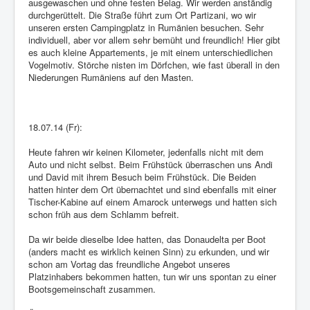
ausgewaschen und ohne festen Belag. Wir werden anständig
durchgerüttelt. Die Straße führt zum Ort Partizani, wo wir
unseren ersten Campingplatz in Rumänien besuchen. Sehr
individuell, aber vor allem sehr bemüht und freundlich! Hier gibt
es auch kleine Appartements, je mit einem unterschiedlichen
Vogelmotiv. Störche nisten im Dörfchen, wie fast überall in den
Niederungen Rumäniens auf den Masten.
18.07.14 (Fr):
Heute fahren wir keinen Kilometer, jedenfalls nicht mit dem
Auto und nicht selbst. Beim Frühstück überraschen uns Andi
und David mit ihrem Besuch beim Frühstück. Die Beiden
hatten hinter dem Ort übernachtet und sind ebenfalls mit einer
Tischer-Kabine auf einem Amarock unterwegs und hatten sich
schon früh aus dem Schlamm befreit.
Da wir beide dieselbe Idee hatten, das Donaudelta per Boot
(anders macht es wirklich keinen Sinn) zu erkunden, und wir
schon am Vortag das freundliche Angebot unseres
Platzinhabers bekommen hatten, tun wir uns spontan zu einer
Bootsgemeinschaft zusammen.