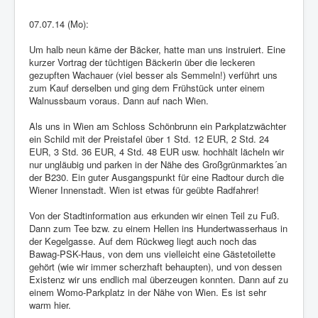
07.07.14 (Mo):
Um halb neun käme der Bäcker, hatte man uns instruiert. Eine
kurzer Vortrag der tüchtigen Bäckerin über die leckeren
gezupften Wachauer (viel besser als Semmeln!) verführt uns
zum Kauf derselben und ging dem Frühstück unter einem
Walnussbaum voraus. Dann auf nach Wien.
Als uns in Wien am Schloss Schönbrunn ein Parkplatzwächter
ein Schild mit der Preistafel über 1 Std. 12 EUR, 2 Std. 24
EUR, 3 Std. 36 EUR, 4 Std. 48 EUR usw. hochhält lächeln wir
nur ungläubig und parken in der Nähe des Großgrünmarktes´an
der B230. Ein guter Ausgangspunkt für eine Radtour durch die
Wiener Innenstadt. Wien ist etwas für geübte Radfahrer!
Von der Stadtinformation aus erkunden wir einen Teil zu Fuß.
Dann zum Tee bzw. zu einem Hellen ins Hundertwasserhaus in
der Kegelgasse. Auf dem Rückweg liegt auch noch das
Bawag-PSK-Haus, von dem uns vielleicht eine Gästetoilette
gehört (wie wir immer scherzhaft behaupten), und von dessen
Existenz wir uns endlich mal überzeugen konnten. Dann auf zu
einem Womo-Parkplatz in der Nähe von Wien. Es ist sehr
warm hier.