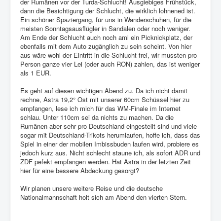
der Rumänen vor der Turda-Schlucht! Ausgiebiges Frühstück,
dann die Besichtigung der Schlucht, die wirklich lohnened ist.
Ein schöner Spaziergang, für uns in Wanderschuhen, für die
meisten Sonntagsausflügler in Sandalen oder noch weniger.
Am Ende der Schlucht auch noch aml ein Picknickplatz, der
ebenfalls mit dem Auto zugänglich zu sein scheint. Von hier
aus wäre wohl der Eintritt in die Schlucht frei, wir mussten pro
Person ganze vier Lei (oder auch RON) zahlen, das ist weniger
als 1 EUR.
Es geht auf diesen wichtigen Abend zu. Da ich nicht damit
rechne, Astra 19,2° Ost mit unserer 60cm Schüssel hier zu
empfangen, lese ich mich für das WM-Finale im Internet
schlau. Unter 110cm sei da nichts zu machen. Da die
Rumänen aber sehr pro Deutschland eingestellt sind und viele
sogar mit Deutschland-Trikots herumlaufen, hoffe ich, dass das
Spiel in einer der mobilen Imbissbuden laufen wird, probiere es
jedoch kurz aus. Nicht schlecht staune ich, als sofort ADR und
ZDF pefekt empfangen werden. Hat Astra in der letzten Zeit
hier für eine bessere Abdeckung gesorgt?
Wir planen unsere weitere Reise und die deutsche
Nationalmannschaft holt sich am Abend den vierten Stern.