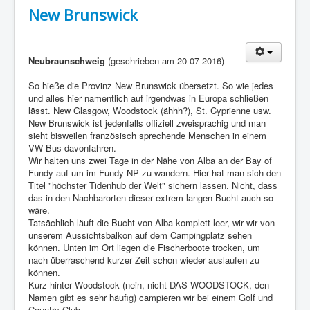
New Brunswick
Neubraunschweig
(geschrieben am 20-07-2016)
So hieße die Provinz New Brunswick übersetzt. So wie jedes
und alles hier namentlich auf irgendwas in Europa schließen
lässt. New Glasgow, Woodstock (ähhh?), St. Cyprienne usw.
New Brunswick ist jedenfalls offiziell zweisprachig und man
sieht bisweilen französisch sprechende Menschen in einem
VW-Bus davonfahren.
Wir halten uns zwei Tage in der Nähe von Alba an der Bay of
Fundy auf um im Fundy NP zu wandern. Hier hat man sich den
Titel "höchster Tidenhub der Welt" sichern lassen. Nicht, dass
das in den Nachbarorten dieser extrem langen Bucht auch so
wäre.
Tatsächlich läuft die Bucht von Alba komplett leer, wir wir von
unserem Aussichtsbalkon auf dem Campingplatz sehen
können. Unten im Ort liegen die Fischerboote trocken, um
nach überraschend kurzer Zeit schon wieder auslaufen zu
können.
Kurz hinter Woodstock (nein, nicht DAS WOODSTOCK, den
Namen gibt es sehr häufig) campieren wir bei einem Golf und
Country Club.